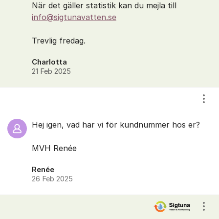
När det gäller statistik kan du mejla till
info@sigtunavatten.se
Trevlig fredag.
Charlotta
21 Feb 2025
Visa
Hej igen, vad har vi för kundnummer hos er?
MVH Renée
Renée
26 Feb 2025
Visa