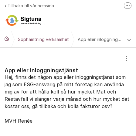
Hoppa till innehåll
Tillbaka till vår hemsida
Fler
Läs mer på sigtunavatten.se
Ti
Sophämtning verksamhet
App eller inloggningstjänst
Visa
App eller inloggningstjänst
Hej, finns det någon app eller inloggningstjänst som
jag som ESG-ansvarig på mitt företag kan använda
mig av för att hålla koll på hur mycket Mat och
Restavfall vi slänger varje månad och hur mycket det
kostar oss, gå tillbaka och kolla fakturor osv?
MVH Renée