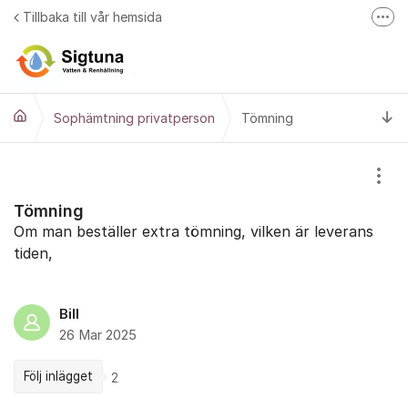
Hoppa till innehåll
Tillbaka till vår hemsida
Fler
Läs mer på sigtunavatten.se
Ti
Sophämtning privatperson
Tömning
Visa
Tömning
Om man beställer extra tömning, vilken är leverans
tiden,
Bill
26 Mar 2025
Följ inlägget
2